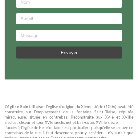
Envoyer
L'église Saint Blaise :
l'église d'origine du XIème siècle (1006) avait été
construite sur l'emplacement de la fontaine Saint-Blaise, réputée
miraculeuse, située en contrebas. Reconstruite aux XVIe et XVIIIe
siècles : chœur et tour XVIe siècle, nef et bas-côtés XVIIIe siècle.
L'accès à l'église de Bellefontaine est particulier : puisqu'elle se trouve en
contrebas de la rue, il faut descendre pour y accéder. Il n'y aurait que
trois ou quatre églises en France ayant cette particularité.