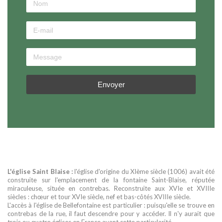
Envoyer
L'église Saint Blaise :
l'église d'origine du XIème siècle (1006) avait été
construite sur l'emplacement de la fontaine Saint-Blaise, réputée
miraculeuse, située en contrebas. Reconstruite aux XVIe et XVIIIe
siècles : chœur et tour XVIe siècle, nef et bas-côtés XVIIIe siècle.
L'accès à l'église de Bellefontaine est particulier : puisqu'elle se trouve en
contrebas de la rue, il faut descendre pour y accéder. Il n'y aurait que
trois ou quatre églises en France ayant cette particularité.